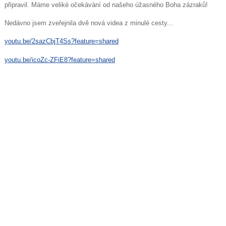
připravil. Máme veliké očekávání od našeho úžasného Boha zázraků!
Nedávno jsem zveřejnila dvě nová videa z minulé cesty...
youtu.be/2sazCbjT4Ss?feature=shared
youtu.be/icoZc-ZFiE8?feature=shared