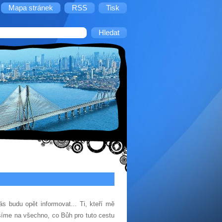
Mapa stránek
RSS
Tisk
s budu opět informovat... Ti, kteří mě
ěšíme na všechno, co Bůh pro tuto cestu