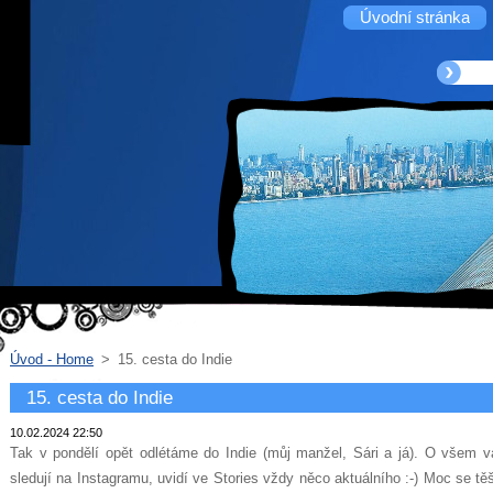
Úvodní stránka
Úvod - Home
>
15. cesta do Indie
15. cesta do Indie
10.02.2024 22:50
Tak v pondělí opět odlétáme do Indie (můj manžel, Sári a já). O všem vá
sledují na Instagramu, uvidí ve Stories vždy něco aktuálního :-) Moc se t