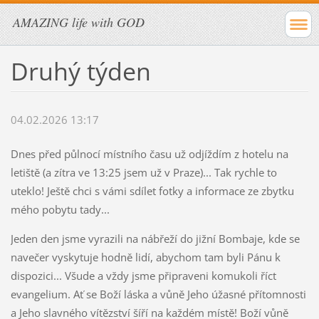
AMAZING life with GOD
Druhý týden
04.02.2026 13:17
Dnes před půlnocí místního času už odjíždím z hotelu na
letiště (a zítra ve 13:25 jsem už v Praze)... Tak rychle to
uteklo! Ještě chci s vámi sdílet fotky a informace ze zbytku
mého pobytu tady...
Jeden den jsme vyrazili na nábřeží do jižní Bombaje, kde se
navečer vyskytuje hodně lidí, abychom tam byli Pánu k
dispozici... Všude a vždy jsme připraveni komukoli říct
evangelium. Ať se Boží láska a vůně Jeho úžasné přítomnosti
a Jeho slavného vítězství šíří na každém místě! Boží vůně