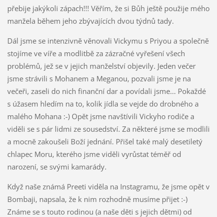
přebije jakýkoli zápach!!! Věřím, že si Bůh ještě použije mého
manžela během jeho zbývajících dvou týdnů tady.
Dál jsme se intenzivně věnovali Vickymu s Priyou a společně
stojíme ve víře a modlitbě za zázračné vyřešení všech
problémů, jež se v jejich manželství objevily. Jeden večer
jsme strávili s Mohanem a Meganou, pozvali jsme je na
večeři, zaseli do nich finanční dar a povídali jsme... Pokaždé
s úžasem hledím na to, kolik jídla se vejde do drobného a
malého Mohana :-) Opět jsme navštívili Vickyho rodiče a
viděli se s pár lidmi ze sousedství. Za některé jsme se modlili
a mocně zakoušeli Boží jednání. Přišel také malý desetiletý
chlapec Moru, kterého jsme viděli vyrůstat téměř od
narození, se svými kamarády.
Když naše známá Preeti viděla na Instagramu, že jsme opět v
Bombaji, napsala, že k nim rozhodně musíme přijet :-)
Známe se s touto rodinou (a naše děti s jejich dětmi) od