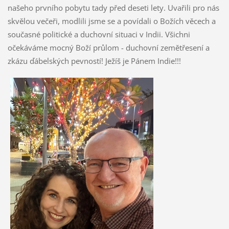
našeho prvního pobytu tady před deseti lety. Uvařili pro nás
skvělou večeři, modlili jsme se a povídali o Božích věcech a
současné politické a duchovní situaci v Indii. Všichni
očekáváme mocný Boží průlom - duchovní zemětřesení a
zkázu ďábelských pevností! Ježíš je Pánem Indie!!!