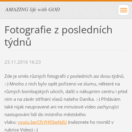
AMAZING life with GOD
Fotografie z posledních
týdnů
23.11.2016 16:23
Zde je směs různých fotografií z posledních asi dvou týdnů.
:-) Mnoho z nich bylo opět pořízeno ve slumu, některé na
různých bombajských ulicích, další v nákupním centru i před
ním a na závěr stříhání vlasů našeho Daníka. :-) Přidávám
také nijak neupravené ani ne minutové video zachycující
nastupování lidí do místního městského
vlaku:
youtu.be/CfcYH9SwNdU
(naleznete ho rovněž v
rubrice Video) :-)