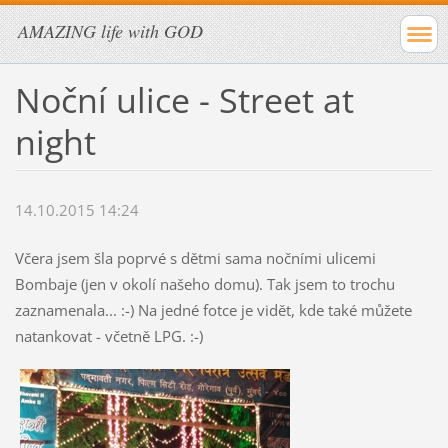
AMAZING life with GOD
Noční ulice - Street at
night
14.10.2015 14:24
Včera jsem šla poprvé s dětmi sama nočními ulicemi
Bombaje (jen v okolí našeho domu). Tak jsem to trochu
zaznamenala... :-) Na jedné fotce je vidět, kde také můžete
natankovat - včetně LPG. :-)