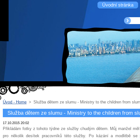
Úvodní stránka
Úvod - Home
>
Služba dětem ze slumu - Ministry to the children from slu
Služba dětem ze slumu - Ministry to the children from s
17.10.2015 20:02
Přikládám fotky z tohoto týdne ze služby chudým dětem. Můj manžel měl 
pro několik desítek pracovníků této služby. Po kázání a modlitbě se 