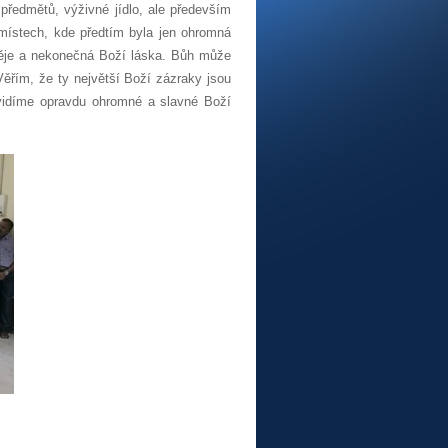
h předmětů,
výživné jídlo,
ale především
 místech, kde předtím byla jen ohromná
děje a nekonečná Boží láska. Bůh může
Věřím, že ty největší Boží zázraky jsou
uvidíme opravdu ohromné a slavné Boží