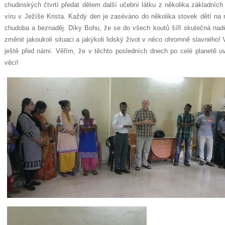
chudinských čtvrtí předat dětem další učební látku z několika základníc
víru v Ježíše Krista. Každý den je zaséváno do několika stovek dětí na
chudoba a beznaděj. Díky Bohu, že se do všech koutů šíří skutečná na
změnit jakoukoli situaci a jakýkoli lidský život v něco ohromně slavného! 
ještě před námi. Věřím, že v těchto posledních dnech po celé planetě 
věci!