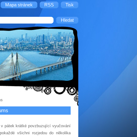
Mapa stránek
RSS
Tisk
ms
lums
v pátek krátké povzbuzující vyučování
pokaždé všichni rozjedou do několika